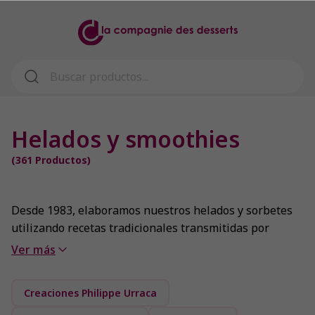
Helados y smoothies
(
361
Productos)
Desde 1983, elaboramos nuestros helados y sorbetes
utilizando recetas tradicionales transmitidas por
nuestros Maestros Heladeros. Nuestro proceso de
Ver más
elaboración tradicional nos permite conservar el
auténtico sabor del producto original, con
Creaciones Philippe Urraca
ingredientes de alta calidad. Nuestros smoothies