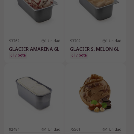
93762
1
Unidad
93702
1
Unidad
GLACIER AMARENA 6L
GLACIER S. MELON 6L
6 l / bote
6 l / bote
92494
1
Unidad
75561
1
Unidad