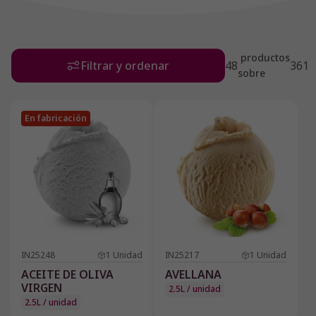
productos
Filtrar y ordenar
48
361
sobre
En fabricación
IN25248
1
Unidad
IN25217
1
Unidad
ACEITE DE OLIVA
AVELLANA
VIRGEN
2.5L / unidad
2.5L / unidad