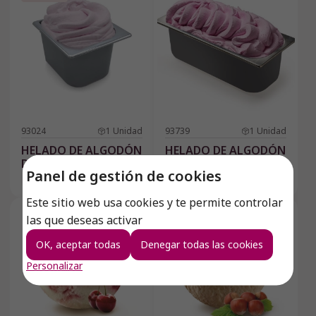
93024
1
Unidad
93739
1
Unidad
HELADO DE ALGODÓN
HELADO DE ALGODÓN
DE AZÚCAR 3L
DE AZÚCAR 6L
Panel de gestión de cookies
3 l / bote
6 l / bote
Este sitio web usa cookies y te permite controlar
las que deseas activar
OK, aceptar todas
Denegar todas las cookies
Personalizar