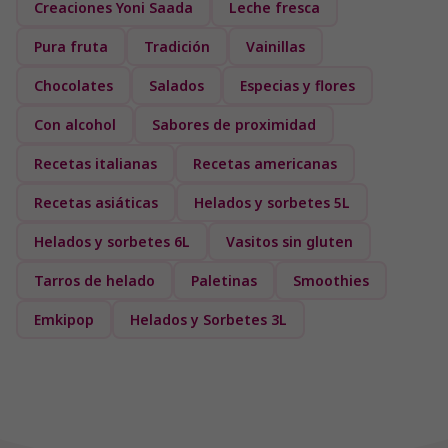
están elaborados con fruta ya troceada y lista para
Creaciones Yoni Saada
Leche fresca
usar. Descubra una amplia selección de sabores
Pura fruta
Tradición
Vainillas
pensados para profesionales que buscan ofrecer
experiencias únicas en cada propuesta gastronómica.
Chocolates
Salados
Especias y flores
Con alcohol
Sabores de proximidad
Recetas italianas
Recetas americanas
Recetas asiáticas
Helados y sorbetes 5L
Helados y sorbetes 6L
Vasitos sin gluten
Tarros de helado
Paletinas
Smoothies
Emkipop
Helados y Sorbetes 3L