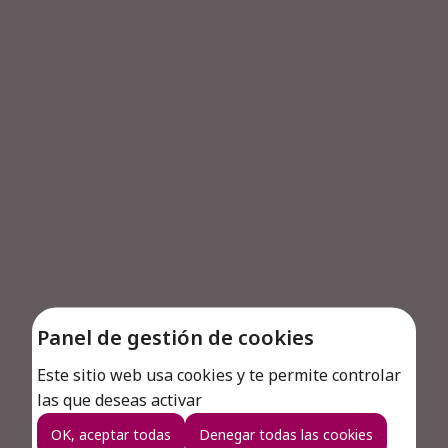
Pura Fruta
Gama de sorbetes Pura Fruta - alto
porcentaje de fruta
Descubrir
Panel de gestión de cookies
Este sitio web usa cookies y te permite controlar
Nuestros productos
las que deseas activar
Descubra todos nuestros productos
OK, aceptar todas
Denegar todas las cookies