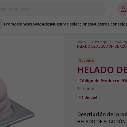
o
Promociones
Novedades
Nuestras selecciones
Nuestros consejo
Inicio
Catálogo
Product
HELADO DE ALGODÓN DE AZÚ
Novedad
HELADO DE
Código de Producto: 93
3 l / bote
1 Unidad
Descripción del pro
HELADO DE ALGODÓN 