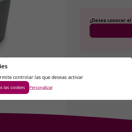
¿Desea conocer el
ies
ermite controlar las que deseas activar
s las cookies
Personalizar