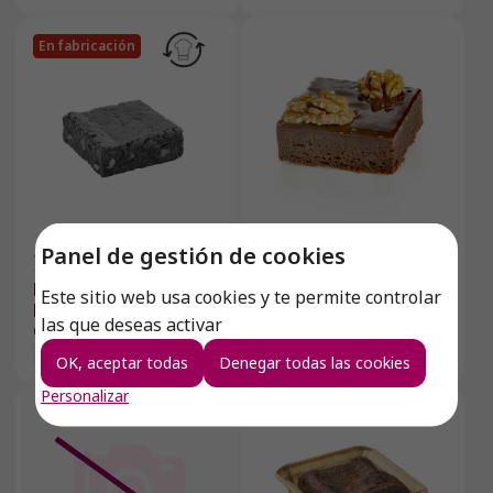
160665)
En fabricación
Panel de gestión de cookies
160631
30
Unidades
160004
20
Unidades
BROWNIE CON
BROWNIE DULCE DE
Este sitio web usa cookies y te permite controlar
NUECES (NUEVO
LECHE
las que deseas activar
CÓDIGO 160665)
85 g / unidad
80 g. / unidad
OK, aceptar todas
Denegar todas las cookies
Personalizar