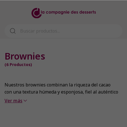
Brownies
(
6
Productos)
Nuestros brownies combinan la riqueza del cacao
con una textura húmeda y esponjosa, fiel al auténtico
estilo americano. Perfectos para servir solos o
Ver más
acompañados de helado, representan una solución
versátil, práctica y deliciosa para profesionales que
buscan calidad y constancia en cada servicio.