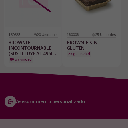
160665
20
Unidades
180008
25
Unidades
BROWNIE
BROWNIE SIN
INCONTOURNABLE
GLUTEN
(SUSTITUYE AL 4960 Y
85 g / unidad
160631)
80 g / unidad
Asesoramiento personalizado