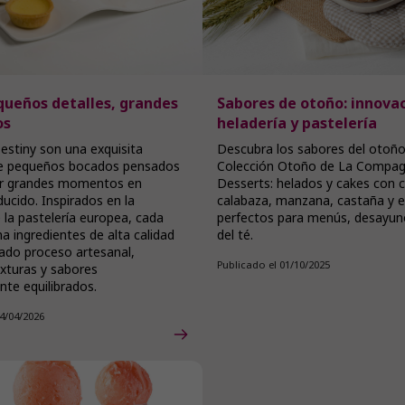
queños detalles, grandes
Sabores de otoño: innova
os
heladería y pastelería
estiny son una exquisita
Descubra los sabores del otoño
de pequeños bocados pensados
Colección Otoño de La Compag
er grandes momentos en
Desserts: helados y cakes con 
ucido. Inspirados en la
calabaza, manzana, castaña y e
e la pastelería europea, cada
perfectos para menús, desayuno
a ingredientes de alta calidad
del té.
ado proceso artesanal,
Publicado el 01/10/2025
xturas y sabores
te equilibrados.
14/04/2026