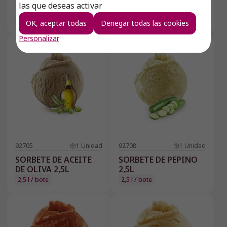
HELADO DE WASABI
QUESO DE CABRA
las que deseas activar
2,5L
2,5 l / bote
OK, aceptar todas
Denegar todas las cookies
Personalizar
92705
1
Unidad
92708
1
Unidad
SORBETE DE ACEITE
SORBETE DE PEPINO
DE OLIVA 2,5L
2,5L
2,5 l / bote
2,5 l / bote