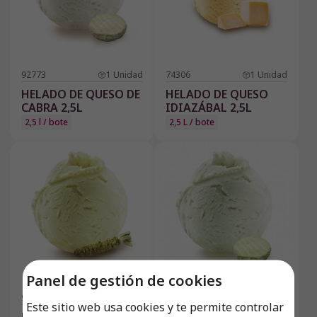
92773
1
Unidad
74306
1
Unidad
HELADO DE QUESO DE
HELADO DE QUESO
CABRA 2,5L
IDIAZÁBAL 2,5L
2,5 l / bote
2,5 L / bote
Panel de gestión de cookies
92782
1
Unidad
IN25904
1
Unidad
Este sitio web usa cookies y te permite controlar