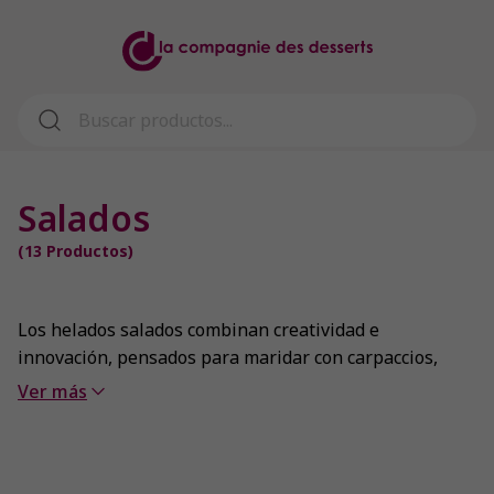
Salados
(
13
Productos)
Los helados salados combinan creatividad e
innovación, pensados para maridar con carpaccios,
tartas de salmón, brochetas, sopas frías, pastas o
Ver más
ensaladas. Una propuesta que transforma cada plato
en una experiencia única, equilibrando sabor, textura
y presentación.