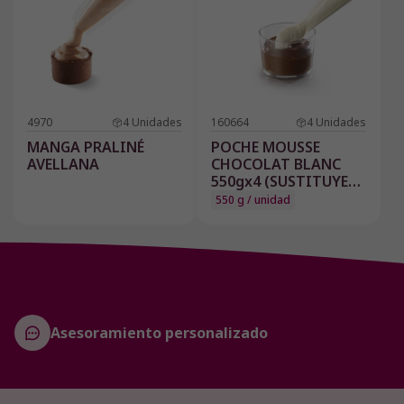
4970
4
Unidades
160664
4
Unidades
MANGA PRALINÉ
POCHE MOUSSE
AVELLANA
CHOCOLAT BLANC
550gx4 (SUSTITUYE
AL 3176)
550 g / unidad
Asesoramiento personalizado