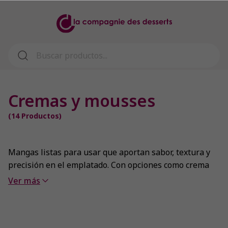
Cremas y mousses
(
14
Productos)
Mangas listas para usar que aportan sabor, textura y
precisión en el emplatado. Con opciones como crema
de vainilla, merengue italiano, mascarpone, mousse
Ver más
de chocolate o crema de limón, permiten crear
postres equilibrados y elegantes con total comodidad
y una calidad constante en cada servicio.