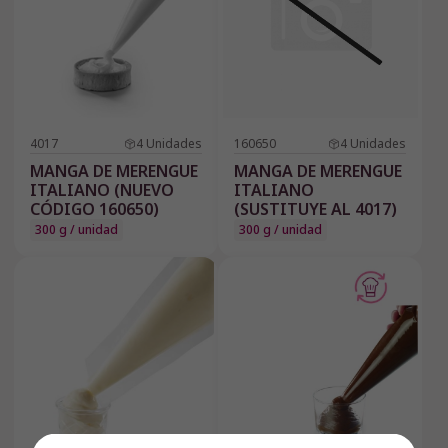
4017
4
Unidades
160650
4
Unidades
MANGA DE MERENGUE
MANGA DE MERENGUE
ITALIANO (NUEVO
ITALIANO
CÓDIGO 160650)
(SUSTITUYE AL 4017)
300 g / unidad
300 g / unidad