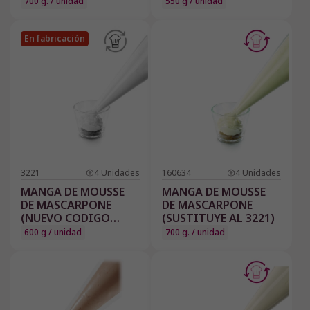
CÓDIGO 160664)
700 g. / unidad
550 g / unidad
En fabricación
3221
4
Unidades
160634
4
Unidades
MANGA DE MOUSSE
MANGA DE MOUSSE
DE MASCARPONE
DE MASCARPONE
(NUEVO CODIGO
(SUSTITUYE AL 3221)
160634)
600 g / unidad
700 g. / unidad