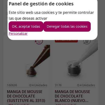
Panel de gestión de cookies
4432
4
Unidades
3313
4
Unidades
Este sitio web usa cookies y te permite controlar
MANGA DE MOUSSE
MANGA DE MOUSSE
CHEESECAKE
DE CHOCOLATE
las que deseas activar
(NUEVO CÓDIGO
620 g / unidad
OK, aceptar todas
Denegar todas las cookies
160636)
700 g / unidad
Personalizar
En fabricación
160636
4
Unidades
3176
4
Unidades
MANGA DE MOUSSE
MANGA DE MOUSSE
DE CHOCOLATE
DE CHOCOLATE
(SUSTITUYE AL 3313)
BLANCO (NUEVO