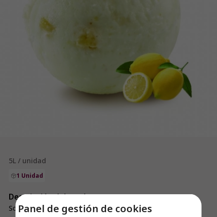
5L / unidad
1 Unidad
Descripción del producto
Panel de gestión de cookies
Sorbete.