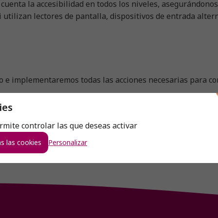
 cuenta la accesibilidad en todos los niveles, asegurándono
 utilizan lectores de pantalla, dispositivos de entrada alter
o e implementaremos todas las acciones necesarias para corr
ies
partes de nuestro sitio o tiene sugerencias sobre su accesi
ermite controlar las que deseas activar
s las cookies
Personalizar
o inclusiva y a mejorar constantemente la accesibilidad de