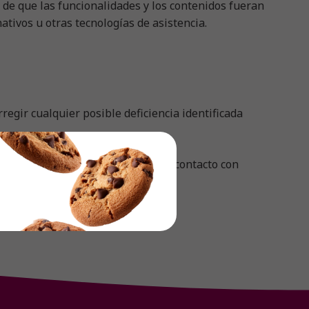
s de que las funcionalidades y los contenidos fueran
nativos u otras tecnologías de asistencia.
egir cualquier posible deficiencia identificada
bilidad, le invitamos a ponerse en contacto con
 nuestro sitio.